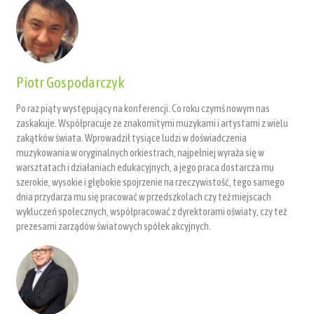
Piotr Gospodarczyk
Po raz piąty występujący na konferencji. Co roku czymś nowym nas
zaskakuje. Współpracuje ze znakomitymi muzykami i artystami z wielu
zakątków świata. Wprowadził tysiące ludzi w doświadczenia
muzykowania w oryginalnych orkiestrach, najpełniej wyraża się w
warsztatach i działaniach edukacyjnych, a jego praca dostarcza mu
szerokie, wysokie i głębokie spojrzenie na rzeczywistość, tego samego
dnia przydarza mu się pracować w przedszkolach czy też miejscach
wykluczeń społecznych, współpracować z dyrektorami oświaty, czy też
prezesami zarządów światowych spółek akcyjnych.