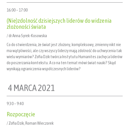
16:00 – 17:00
(Nie)zdolność dzisiejszych liderów do widzenia
złożoności świata
/ dr Anna Syrek-Kosowska
Co do stwierdzenia, że świat jest złożony, kompleksowy, zmienny nikt nie
ma wątpliwości, ale czy wszyscy liderzy mają zdolność do uchwycenia tak
wielu wymiarów? Zofia Dzik twórca Instytutu Humanites zachęca liderów
do poszerzania kontekstu. A co na ten temat mówi świat nauki? Skąd
wynikają ograniczenia współczesnych liderów?
4 MARCA 2021
9:30 – 9:40
Rozpoczęcie
/ Zofia Dzik, Roman Wieczorek