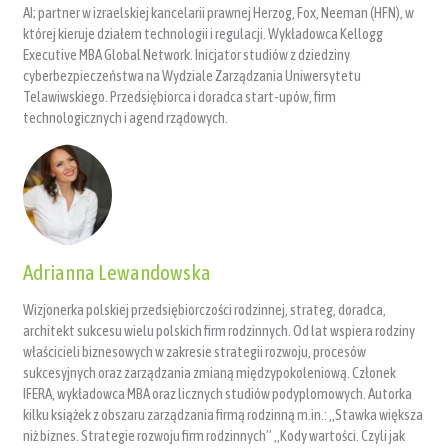
AI; partner w izraelskiej kancelarii prawnej Herzog, Fox, Neeman (HFN), w
której kieruje działem technologii i regulacji. Wykładowca Kellogg
Executive MBA Global Network. Inicjator studiów z dziedziny
cyberbezpieczeństwa na Wydziale Zarządzania Uniwersytetu
Telawiwskiego. Przedsiębiorca i doradca start-upów, firm
technologicznych i agend rządowych.
Adrianna Lewandowska
Wizjonerka polskiej przedsiębiorczości rodzinnej, strateg, doradca,
architekt sukcesu wielu polskich firm rodzinnych. Od lat wspiera rodziny
właścicieli biznesowych w zakresie strategii rozwoju, procesów
sukcesyjnych oraz zarządzania zmianą międzypokoleniową. Członek
IFERA, wykładowca MBA oraz licznych studiów podyplomowych. Autorka
kilku książek z obszaru zarządzania firmą rodzinną m.in.: „Stawka większa
niż biznes. Strategie rozwoju firm rodzinnych” „Kody wartości. Czyli jak