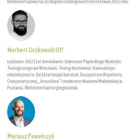
krótkometrażowy na Los Angeles Underground Film Festiwal 2013 roku.
Norbert Oczkowski OP.
Łodzianin. Od 21 lat dominikanin. Doktorant Papieskiego Wydziału
Teologicznego we Wrocławiu. Teolog duchowości. Kaznodzieja i
rekolekcjonista. Od 16 lat ksiądz katolicki. Duszpasterz Wspólnoty
Charyzmatycznej „Jerozolima” i moderator Akademii Małżeńskiej w
Poznaniu. Wieloletni Kantor gregoriański.
Mariusz Pawełczyk