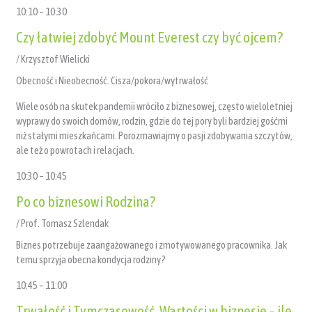
10:10 – 10:30
Czy łatwiej zdobyć Mount Everest czy być ojcem?
/ Krzysztof Wielicki
Obecność i Nieobecność. Cisza/pokora/wytrwałość
Wiele osób na skutek pandemii wróciło z biznesowej, często wieloletniej
wyprawy do swoich domów, rodzin, gdzie do tej pory byli bardziej gośćmi
niż stałymi mieszkańcami. Porozmawiajmy o pasji zdobywania szczytów,
ale też o powrotach i relacjach.
10:30 – 10:45
Po co biznesowi Rodzina?
/ Prof. Tomasz Szlendak
Biznes potrzebuje zaangażowanego i zmotywowanego pracownika. Jak
temu sprzyja obecna kondycja rodziny?
10:45 – 11:00
Trwałość i Tymczasowość. Wartości w biznesie – ile