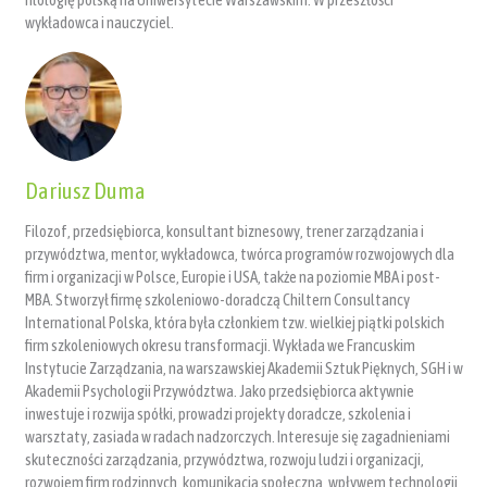
wykładowca i nauczyciel.
Dariusz Duma
Filozof, przedsiębiorca, konsultant biznesowy, trener zarządzania i
przywództwa, mentor, wykładowca, twórca programów rozwojowych dla
firm i organizacji w Polsce, Europie i USA, także na poziomie MBA i post-
MBA. Stworzył firmę szkoleniowo-doradczą Chiltern Consultancy
International Polska, która była członkiem tzw. wielkiej piątki polskich
firm szkoleniowych okresu transformacji. Wykłada we Francuskim
Instytucie Zarządzania, na warszawskiej Akademii Sztuk Pięknych, SGH i w
Akademii Psychologii Przywództwa. Jako przedsiębiorca aktywnie
inwestuje i rozwija spółki, prowadzi projekty doradcze, szkolenia i
warsztaty, zasiada w radach nadzorczych. Interesuje się zagadnieniami
skuteczności zarządzania, przywództwa, rozwoju ludzi i organizacji,
rozwojem firm rodzinnych, komunikacją społeczną, wpływem technologii