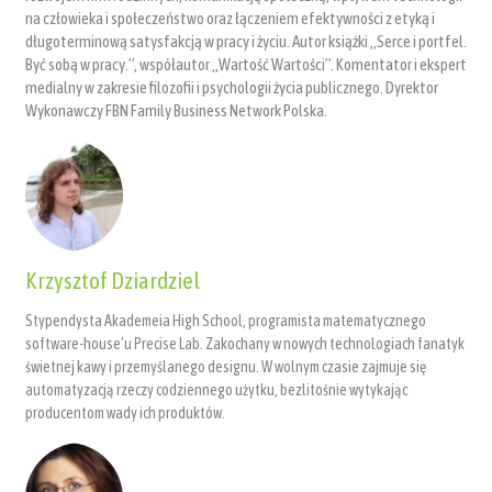
na człowieka i społeczeństwo oraz łączeniem efektywności z etyką i
długoterminową satysfakcją w pracy i życiu. Autor książki „Serce i portfel.
Być sobą w pracy.”, współautor „Wartość Wartości”. Komentator i ekspert
medialny w zakresie filozofii i psychologii życia publicznego. Dyrektor
Wykonawczy FBN Family Business Network Polska.
Krzysztof Dziardziel
Stypendysta Akademeia High School, programista matematycznego
software-house’u Precise Lab. Zakochany w nowych technologiach fanatyk
świetnej kawy i przemyślanego designu. W wolnym czasie zajmuje się
automatyzacją rzeczy codziennego użytku, bezlitośnie wytykając
producentom wady ich produktów.