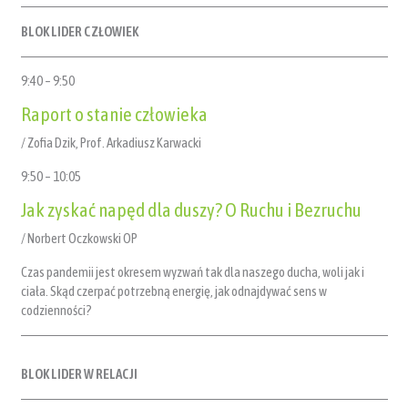
BLOK LIDER CZŁOWIEK
9:40 – 9:50
Raport o stanie człowieka
/ Zofia Dzik, Prof. Arkadiusz Karwacki
9:50 – 10:05
Jak zyskać napęd dla duszy? O Ruchu i Bezruchu
/ Norbert Oczkowski OP
Czas pandemii jest okresem wyzwań tak dla naszego ducha, woli jak i
ciała. Skąd czerpać potrzebną energię, jak odnajdywać sens w
codzienności?
BLOK LIDER W RELACJI