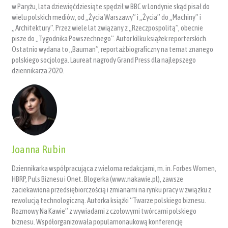
w Paryżu, lata dziewięćdziesiąte spędził w BBC w Londynie skąd pisał do
wielu polskich mediów, od „Życia Warszawy” i „Życia” do „Machiny” i
„Architektury”. Przez wiele lat związany z „Rzeczpospolitą”, obecnie
pisze do „Tygodnika Powszechnego”. Autor kilku książek reporterskich.
Ostatnio wydana to „Bauman”, reportaż biograficzny na temat znanego
polskiego socjologa. Laureat nagrody Grand Press dla najlepszego
dziennikarza 2020.
Joanna Rubin
Dziennikarka współpracująca z wieloma redakcjami, m. in. Forbes Women,
HBRP, Puls Biznesu i Onet. Blogerka (www.nakawie.pl), zawsze
zaciekawiona przedsiębiorczością i zmianami na rynku pracy w związku z
rewolucją technologiczną. Autorka książki “Twarze polskiego biznesu.
Rozmowy Na Kawie” z wywiadami z czołowymi twórcami polskiego
biznesu. Współorganizowała popularnonaukową konferencję