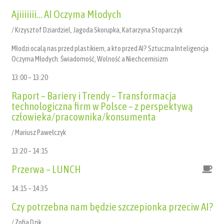
Ajiiiiiii… AI Oczyma Młodych
/ Krzysztof Dziardziel, Jagoda Skorupka, Katarzyna Stoparczyk
Młodzi ocalą nas przed plastikiem, a kto przed AI? Sztuczna Inteligencja
Oczyma Młodych. Świadomość, Wolność a Niechcemisizm
13:00 – 13:20
Raport – Bariery i Trendy – Transformacja
technologiczna firm w Polsce – z perspektywą
człowieka/pracownika/konsumenta
/ Mariusz Pawełczyk
13:20 – 14:15
Przerwa – LUNCH
14:15 – 14:35
Czy potrzebna nam będzie szczepionka przeciw AI?
/ Zofia Dzik