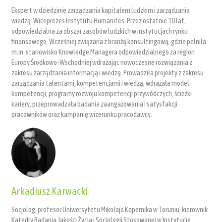
Ekspert w dziedzinie zarządzania kapitałem ludzkim i zarządzania
wiedzą. Wiceprezes Instytutu Humanites. Przez ostatnie 10 lat,
odpowiedzialna za obszar zasobów ludzkich w instytucjach rynku
finansowego. Wcześniej związana z branżą konsultingową, gdzie pełniła
m.in. stanowisko Knowledge Managera odpowiedzialnego za region
Europy Środkowo-Wschodniej wdrażając nowoczesne rozwiązania z
zakresu zarządzania informacją i wiedzą. Prowadziła projekty z zakresu
zarządzania talentami, kompetencjami i wiedzą, wdrażała model
kompetencji, programy rozwoju kompetencji przywódczych, ścieżki
kariery, przeprowadzała badania zaangażowania i satysfakcji
pracowników oraz kampanię wizerunku pracodawcy.
Arkadiusz Karwacki
Socjolog, profesor Uniwersytetu Mikołaja Kopernika w Toruniu, kierownik
Katedry Badania Jakości Życia i Socjologii Stosowanej w Instytucie