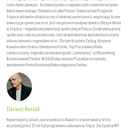
roślin doniczkowych. To również jeden z największych traderów na rynku
kwiatowym w kraju. Od wielu lat jako Prezes Towarzystwa Przyjaciół
Stężycy aktywnie działa na rzecz lokalnej społeczności, wspierając liczne
inwestycje społeczne m.in. jest inicjatorem budowy obiektu Wyspa Wisła
w Stężycy – największej inwestycji społecznej w Polsce.Za aktywną pracę
społeczną i sukcesy biznesowe, został wielokrotnie wyróżniony licznymi
odznaczeniami i nagrodami m.in.: Złotym Krzyżem Zasług, Krzyżem
Kawalerskim Orderu Odrodzenia Polski, Top Pracodawca Roku
Lubelszczyzny, nagroda za innowacyjność „Luminatus” od Bloomberg
Businessweek Polska. W 2020 roku rodzina Ptaszków otrzymała
wyróżnienie Firmy Rodzinnej Roku magazynu Forbes.
Dariusz Rosiak
Reportażysta, pisarz, autor podcastu Raport o stanie świata, który
wcześniej przez 13 lat był programem radiowym w Trójce. Zaczynał w RFI