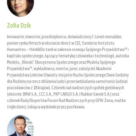
Zofia Dzik
Innowator, inwestor, przedsiębiorca, doświadczony C-Level menadżer,
pionier rynku fintech w obszarze direct w CEE, fundator Instytutu
Humanites – think&Do tank w zakresie rozwoju Spójnego Przywództwa™ i
kapitału społecznego, łączący tematykę człowieka i technologii, autorka
Modelu „Wioski” Ekosystemu Społecznego oraz Modelu Spójnego
Przywództwa™, wykładowca, mentor, juror, założyciel Akademii
Przywództwa Liderów Oświaty; inicjator Ruchu Społecznego Dwie Godziny
dla Rodziny na rzecz zbliżania ludzi i przeciwdziałania samotności (udział
pracodawców z 18 krajów). Członek rad nadzorczych spółek giełdowych
(obecnie: BRW S.A., CCC S.A., PKP CARGO S.A. i Rubber Sanok S.A.) oraz
członek Rady Ekspertów Forum Rad Nadzorczych przy GPW. Żona, matka
trójki dzieci, lubiąca wędrówki przez pustkowia.