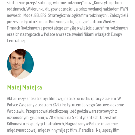
skutecznie przejść sukcesję w firmie rodzinnej” oraz „Konstytucje firm
rodzinnych. W kierunku długowieczności”, a także wydanej nakładem PWN
nowości: „Model BELIEFS. Strategiczna logika firm rodzinnych”. Założyciel i
prezes Instytutu Biznesu Rodzinnego, będącego Centrum Wiedzy o
Firmach Rodzinnych a powstałego z myślą o właścicielach firm rodzinnych
oraz ich następcach w Polsce a wraz ze swoimi filiami w krajach Europy
Centralnej.
Matej Matejka
Aktor i reżyser teatralny i filmowy, instruktor ruchu i pracy z ciałem. W
Polsce Związany z teatrem ZAR, i Instytutem Jerzego Grotowskiego we
Wrocławiu. Przepracował niezliczoną ilość godzin warsztatowych z
różnorodnymi grupami, w 28 krajach, na 5 kontynentach. Uczestnik
Kilkunastu ekspedycji teatralnych, Nagradzany w Polsce i na arenie
międzynarodowej, między innymi jego film „Paradise” Najlepszy film