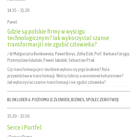
14:35 – 15:20
Panel
Gdzie są polskie firmy w wyścigu
technologicznym? Jak wykorzystać szanse
transformacji i nie zgubić człowieka?
/ dr Małgorzata Bonikowska, Paweł Borys, Zofia Dzik, Prof. Barbara Fatyga,
Przemysław Gdański, Paweł Jakubik, Sebastian Ptak
Czy transformacja jest skutkiem wyboru czy jego brakiem? Rola
przywództwa w transformacji. Wielcy liderzy a anonimowi bohaterowie?
Jak wykorzystać szanse transformacji i nie zgubić człowieka?
BLOK LIDER 6. POZIOMU (CZŁOWIEK, BIZNES, SPOŁECZEŃSTWO)
15:20 – 15:30
Serce i Portfel
/ Dariusz Duma