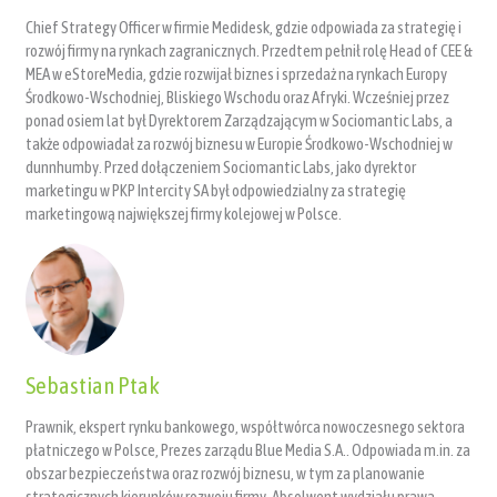
Chief Strategy Officer w firmie Medidesk, gdzie odpowiada za strategię i
rozwój firmy na rynkach zagranicznych. Przedtem pełnił rolę Head of CEE &
MEA w eStoreMedia, gdzie rozwijał biznes i sprzedaż na rynkach Europy
Środkowo-Wschodniej, Bliskiego Wschodu oraz Afryki. Wcześniej przez
ponad osiem lat był Dyrektorem Zarządzającym w Sociomantic Labs, a
także odpowiadał za rozwój biznesu w Europie Środkowo-Wschodniej w
dunnhumby. Przed dołączeniem Sociomantic Labs, jako dyrektor
marketingu w PKP Intercity SA był odpowiedzialny za strategię
marketingową największej firmy kolejowej w Polsce.
Sebastian Ptak
Prawnik, ekspert rynku bankowego, współtwórca nowoczesnego sektora
płatniczego w Polsce, Prezes zarządu Blue Media S.A.. Odpowiada m.in. za
obszar bezpieczeństwa oraz rozwój biznesu, w tym za planowanie
strategicznych kierunków rozwoju firmy. Absolwent wydziału prawa