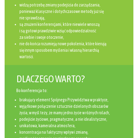
widzą potrzebę zmiany podejścia do zarządzania,
ponieważ klasyczne i dotychczasowe metody już się
nie sprawdzają,
są znużeni konferencjami, które niewiele wnoszą
i są gotowi prawdziwie wziąć odpowiedzialność
za siebie i swoje otoczenie,
nie do końca rozumieją nowe pokolenia, które kierują
się innym sposobem myślenia i własną hierarchią
wartości.
DLACZEGO WARTO?
Bo konferencja to:
brakujący element Spójnego Przywództwa w praktyce,
wyjątkowe połączenie sztucznie dzielonych obszarów
życia, w myśl tezy, że mamy jedno życie w różnych rolach,
podejście życiowe, pragmatyczne, a nie idealistyczne,
unikatowa, kameralna atmosfera,
koncentracja na faktyczny wpływ i zmianę,