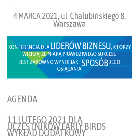
4 MARCA 2021, ul. Chałubińskiego 8,
Warszawa
LIDERÓW BIZNESU
KONFERENCJA DLA
, KTÓRZY
WIERZĄ, ŻE MIARĄ PRAWDZIWEGO SUKCESU
SPOSÓB
JEST ZARÓWNO WYNIK JAK I
JEGO
OSIĄGANIA.
AGENDA
11 LUTEGO 2021 DLA
UCZESTNIKÓW EARLY BIRDS
WYKŁAD DODATKOWY