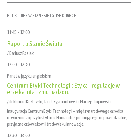
BLOK LIDER W BIZNESIE I GOSPODARCE
11:45 – 12:00
Raport o Stanie Świata
/ Dariusz Rosiak
12:00 – 12:30
Panel w języku angielskim
Centrum Etyki Technologii: Etyka i regulacje w
erze kapitalizmu nadzoru
/ dr Nimrod Kozlovski, Jan J. Zygmuntowski, Maciej Chojnowski
Inauguracja Centrum Etyki Technologii – międzynarodowego ośrodka
utworzonego przy Instytucie Humanites promującego odpowiedzialne,
przyjazne człowiekowi i środowisku innowacje.
12:30 – 13:00