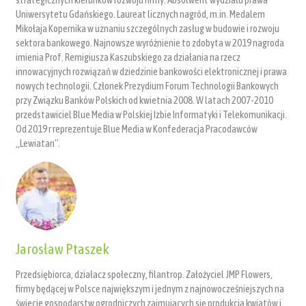
Uniwersytetu Gdańskiego. Laureat licznych nagród, m.in. Medalem
Mikołaja Kopernika w uznaniu szczególnych zasług w budowie i rozwoju
sektora bankowego. Najnowsze wyróżnienie to zdobyta w 2019 nagroda
imienia Prof. Remigiusza Kaszubskiego za działania na rzecz
innowacyjnych rozwiązań w dziedzinie bankowości elektronicznej i prawa
nowych technologii. Członek Prezydium Forum Technologii Bankowych
przy Związku Banków Polskich od kwietnia 2008. W latach 2007-2010
przedstawiciel Blue Media w Polskiej Izbie Informatyki i Telekomunikacji.
Od 2019 r reprezentuje Blue Media w Konfederacja Pracodawców
„Lewiatan”.
Jarosław Ptaszek
Przedsiębiorca, działacz społeczny, filantrop. Założyciel JMP Flowers,
firmy będącej w Polsce największym i jednym z najnowocześniejszych na
świecie gospodarstw ogrodniczych zajmujących się produkcją kwiatów i