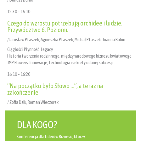
15:30 – 16:10
Czego do wzrostu potrzebują orchidee i ludzie.
Przywództwo 6. Poziomu
/Jarosław Ptaszek, Agnieszka Ptaszek, Michał Ptaszek, Joanna Rubin
Ciągłość i Płynność. Legacy
Historia tworzenia rodzinnego, międzynarodowego biznesu kwiatowego
JMP Flowers. Innowacje, technologia i sekrety udanej sukcesji.
16:10 – 16:20
“Na początku było Słowo …”, a teraz na
zakończenie
/ Zofia Dzik, Roman Wieczorek
DLA KOGO?
Konferencja dla Liderów Biznesu, którzy: