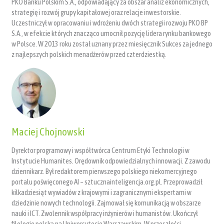
PKO Banku Polskim S.A., odpowiadający za obszar analiz ekonomicznych,
strategię i rozwój grupy kapitałowej oraz relacje inwestorskie.
Uczestniczył w opracowaniu i wdrożeniu dwóch strategii rozwoju PKO BP
S.A., w efekcie których znacząco umocnił pozycję lidera rynku bankowego
w Polsce. W 2013 roku został uznany przez miesięcznik Sukces za jednego
z najlepszych polskich menadżerów przed czterdziestką.
Maciej Chojnowski
Dyrektor programowy i współtwórca Centrum Etyki Technologii w
Instytucie Humanites. Orędownik odpowiedzialnych innowacji. Z zawodu
dziennikarz. Był redaktorem pierwszego polskiego niekomercyjnego
portalu poświęconego AI – sztucznainteligencja.org.pl. Przeprowadził
kilkadziesiąt wywiadów z krajowymi i zagranicznymi ekspertami w
dziedzinie nowych technologii. Zajmował się komunikacją w obszarze
nauki i ICT. Zwolennik współpracy inżynierów i humanistów. Ukończył
filologię polską na Uniwersytecie Warszawskim. W przeszłości