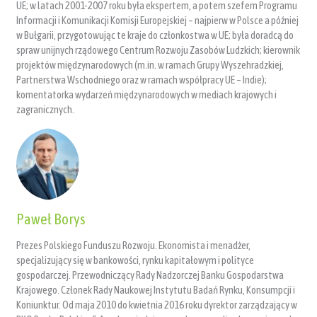
UE; w latach 2001-2007 roku była ekspertem, a potem szefem Programu
Informacji i Komunikacji Komisji Europejskiej – najpierw w Polsce a później
w Bułgarii, przygotowując te kraje do członkostwa w UE; była doradcą do
spraw unijnych rządowego Centrum Rozwoju Zasobów Ludzkich; kierownik
projektów międzynarodowych (m.in. w ramach Grupy Wyszehradzkiej,
Partnerstwa Wschodniego oraz w ramach współpracy UE – Indie);
komentatorka wydarzeń międzynarodowych w mediach krajowych i
zagranicznych.
Paweł Borys
Prezes Polskiego Funduszu Rozwoju. Ekonomista i menadżer,
specjalizujący się w bankowości, rynku kapitałowym i polityce
gospodarczej. Przewodniczący Rady Nadzorczej Banku Gospodarstwa
Krajowego. Członek Rady Naukowej Instytutu Badań Rynku, Konsumpcji i
Koniunktur. Od maja 2010 do kwietnia 2016 roku dyrektor zarządzający w