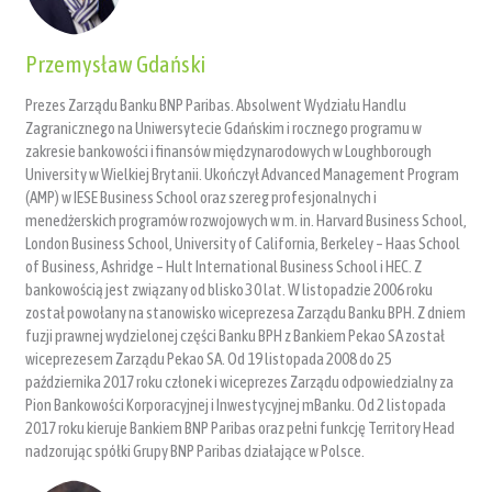
Przemysław Gdański
Prezes Zarządu Banku BNP Paribas. Absolwent Wydziału Handlu
Zagranicznego na Uniwersytecie Gdańskim i rocznego programu w
zakresie bankowości i finansów międzynarodowych w Loughborough
University w Wielkiej Brytanii. Ukończył Advanced Management Program
(AMP) w IESE Business School oraz szereg profesjonalnych i
menedżerskich programów rozwojowych w m. in. Harvard Business School,
London Business School, University of California, Berkeley – Haas School
of Business, Ashridge – Hult International Business School i HEC. Z
bankowością jest związany od blisko 30 lat. W listopadzie 2006 roku
został powołany na stanowisko wiceprezesa Zarządu Banku BPH. Z dniem
fuzji prawnej wydzielonej części Banku BPH z Bankiem Pekao SA został
wiceprezesem Zarządu Pekao SA. Od 19 listopada 2008 do 25
października 2017 roku członek i wiceprezes Zarządu odpowiedzialny za
Pion Bankowości Korporacyjnej i Inwestycyjnej mBanku. Od 2 listopada
2017 roku kieruje Bankiem BNP Paribas oraz pełni funkcję Territory Head
nadzorując spółki Grupy BNP Paribas działające w Polsce.